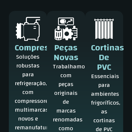
Compressores
Peças
Cortinas
Novas
De
Soluções
PVC
robustas
Trabalhamos
para
com
Essenciais
refrigeração,
peças
para
com
originais
ambientes
compressores
de
frigoríficos,
multimarcas,
marcas
as
novos e
renomadas
cortinas
remanufaturados.
como
de PVC