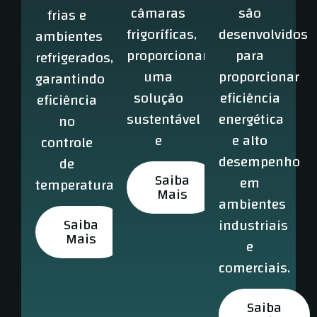
câmaras
são
frias e
frigoríficas,
desenvolvidos
ambientes
proporcionando
para
refrigerados,
uma
proporcionar
garantindo
solução
eficiência
eficiência
sustentável
energética
no
e
e alto
controle
desempenho
de
Saiba
em
temperatura.
Mais
ambientes
Saiba
industriais
Mais
e
comerciais.
Saiba