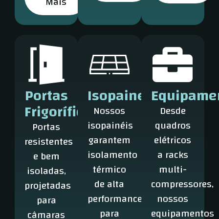
Mais
Portas
Isopainel
Equipame
Frigoríficas
Nossos
Desde
isopainéis
quadros
Portas
garantem
elétricos
resistentes
isolamento
a racks
e bem
térmico
multi-
isoladas,
de alta
compressores,
projetadas
performance
nossos
para
para
equipamentos
câmaras